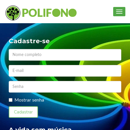
Toggl
navig
Cadastre-se
Mostrar senha
A vida sem música